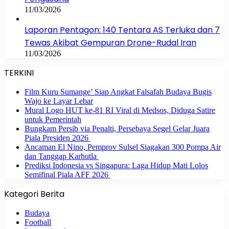
11/03/2026
Laporan Pentagon: 140 Tentara AS Terluka dan 7
Tewas Akibat Gempuran Drone-Rudal Iran
11/03/2026
TERKINI
Film Kuru Sumange’ Siap Angkat Falsafah Budaya Bugis
Wajo ke Layar Lebar
Mural Logo HUT ke-81 RI Viral di Medsos, Diduga Satire
untuk Pemerintah
Bungkam Persib via Penalti, Persebaya Segel Gelar Juara
Piala Presiden 2026
Ancaman El Nino, Pemprov Sulsel Siagakan 300 Pompa Air
dan Tanggap Karhutla
Prediksi Indonesia vs Singapura: Laga Hidup Mati Lolos
Semifinal Piala AFF 2026
Kategori Berita
Budaya
Football