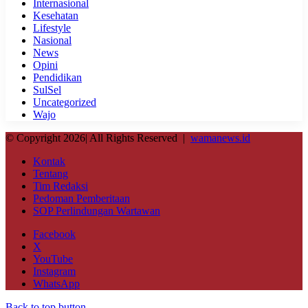
Internasional
Kesehatan
Lifestyle
Nasional
News
Opini
Pendidikan
SulSel
Uncategorized
Wajo
© Copyright 2026| All Rights Reserved |
wamanews.id
Kontak
Tentang
Tim Redaksi
Pedoman Pemberitaan
SOP Perlindungan Wartawan
Facebook
X
YouTube
Instagram
WhatsApp
Back to top button