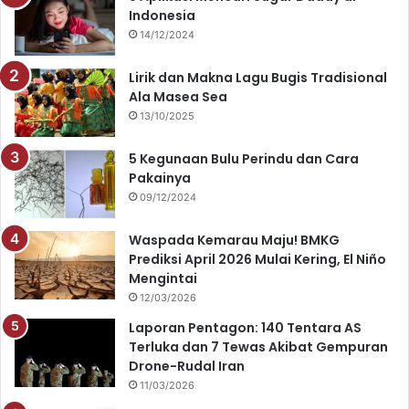
Indonesia
b
u
a
s
14/12/2024
o
b
g
A
Lirik dan Makna Lagu Bugis Tradisional
o
e
r
p
Ala Masea Sea
13/10/2025
k
a
p
5 Kegunaan Bulu Perindu dan Cara
m
Pakainya
09/12/2024
Waspada Kemarau Maju! BMKG
Prediksi April 2026 Mulai Kering, El Niño
Mengintai
12/03/2026
Laporan Pentagon: 140 Tentara AS
Terluka dan 7 Tewas Akibat Gempuran
Drone-Rudal Iran
11/03/2026