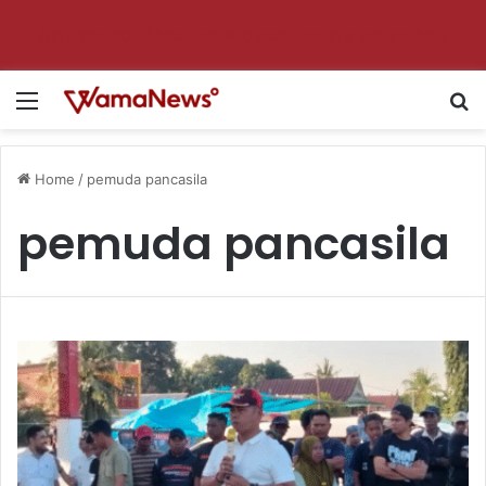
Aktifkan notifikasi untuk dapat update setiap hari!
Menu
S
Home
/
pemuda pancasila
pemuda pancasila