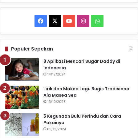
F
X
Y
I
W
a
o
n
h
c
u
s
a
Populer Sepekan
e
T
t
t
8 Aplikasi Mencari Sugar Daddy di
Indonesia
b
u
a
s
14/12/2024
o
b
g
A
Lirik dan Makna Lagu Bugis Tradisional
o
e
r
p
Ala Masea Sea
13/10/2025
k
a
p
5 Kegunaan Bulu Perindu dan Cara
m
Pakainya
09/12/2024