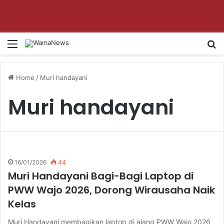
Aktifkan notifikasi untuk dapat update setiap hari!
Menu
S
Home
/
Muri handayani
Muri handayani
16/01/2026
44
Muri Handayani Bagi-Bagi Laptop di
PWW Wajo 2026, Dorong Wirausaha Naik
Kelas
Muri Handayani membagikan laptop di ajang PWW Wajo 2026