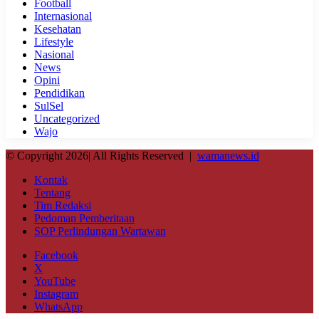
Football
Internasional
Kesehatan
Lifestyle
Nasional
News
Opini
Pendidikan
SulSel
Uncategorized
Wajo
© Copyright 2026| All Rights Reserved |
wamanews.id
Kontak
Tentang
Tim Redaksi
Pedoman Pemberitaan
SOP Perlindungan Wartawan
Facebook
X
YouTube
Instagram
WhatsApp