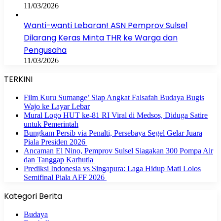
11/03/2026
Wanti-wanti Lebaran! ASN Pemprov Sulsel
Dilarang Keras Minta THR ke Warga dan
Pengusaha
11/03/2026
TERKINI
Film Kuru Sumange’ Siap Angkat Falsafah Budaya Bugis
Wajo ke Layar Lebar
Mural Logo HUT ke-81 RI Viral di Medsos, Diduga Satire
untuk Pemerintah
Bungkam Persib via Penalti, Persebaya Segel Gelar Juara
Piala Presiden 2026
Ancaman El Nino, Pemprov Sulsel Siagakan 300 Pompa Air
dan Tanggap Karhutla
Prediksi Indonesia vs Singapura: Laga Hidup Mati Lolos
Semifinal Piala AFF 2026
Kategori Berita
Budaya