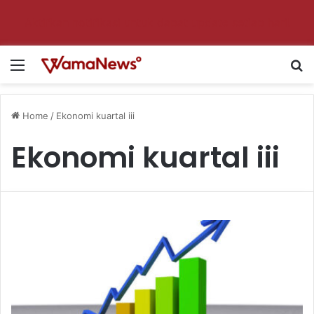
Aktifkan notifikasi untuk dapat update setiap hari!
Menu
S
Home
/
Ekonomi kuartal iii
Ekonomi kuartal iii