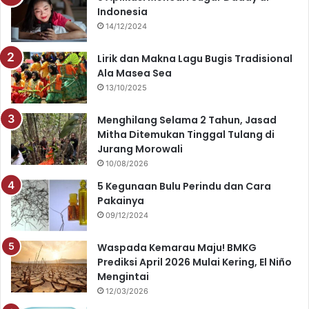
Indonesia
b
u
a
s
14/12/2024
o
b
g
A
Lirik dan Makna Lagu Bugis Tradisional
o
e
r
p
Ala Masea Sea
13/10/2025
k
a
p
Menghilang Selama 2 Tahun, Jasad
m
Mitha Ditemukan Tinggal Tulang di
Jurang Morowali
10/08/2026
5 Kegunaan Bulu Perindu dan Cara
Pakainya
09/12/2024
Waspada Kemarau Maju! BMKG
Prediksi April 2026 Mulai Kering, El Niño
Mengintai
12/03/2026