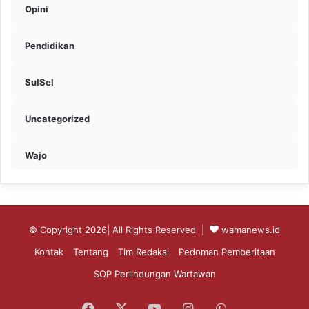
Opini
Pendidikan
SulSel
Uncategorized
Wajo
© Copyright 2026| All Rights Reserved |
wamanews.id
Kontak
Tentang
Tim Redaksi
Pedoman Pemberitaan
SOP Perlindungan Wartawan
Facebook
X
YouTube
Instagram
WhatsApp