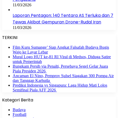
11/03/2026
Laporan Pentagon: 140 Tentara AS Terluka dan 7
Tewas Akibat Gempuran Drone-Rudal Iran
11/03/2026
TERKINI
Film Kuru Sumange’ Siap Angkat Falsafah Budaya Bugis
Wajo ke Layar Lebar
Mural Logo HUT ke-81 RI Viral di Medsos, Diduga Satire
untuk Pemerintah
Bungkam Persib via Penalti, Persebaya Segel Gelar Juara
Piala Presiden 2026
Ancaman El Nino, Pemprov Sulsel Siagakan 300 Pompa Air
dan Tanggap Karhutla
Prediksi Indonesia vs Singapura: Laga Hidup Mati Lolos
Semifinal Piala AFF 2026
Kategori Berita
Budaya
Football