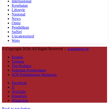
Internasional
Kesehatan
Lifestyle
Nasional
News
Opini
Pendidikan
SulSel
Uncategorized
Wajo
© Copyright 2026| All Rights Reserved |
wamanews.id
Kontak
Tentang
Tim Redaksi
Pedoman Pemberitaan
SOP Perlindungan Wartawan
Facebook
X
YouTube
Instagram
WhatsApp
Back to top button