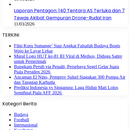
Laporan Pentagon: 140 Tentara AS Terluka dan 7
Tewas Akibat Gempuran Drone-Rudal Iran
11/03/2026
TERKINI
Film Kuru Sumange’ Siap Angkat Falsafah Budaya Bugis
Wajo ke Layar Lebar
Mural Logo HUT ke-81 RI Viral di Medsos, Diduga Satire
untuk Pemerintah
Bungkam Persib via Penalti, Persebaya Segel Gelar Juara
Piala Presiden 2026
Ancaman El Nino, Pemprov Sulsel Siagakan 300 Pompa Air
dan Tanggap Karhutla
Prediksi Indonesia vs Singapura: Laga Hidup Mati Lolos
Semifinal Piala AFF 2026
Kategori Berita
Budaya
Football
Internasional