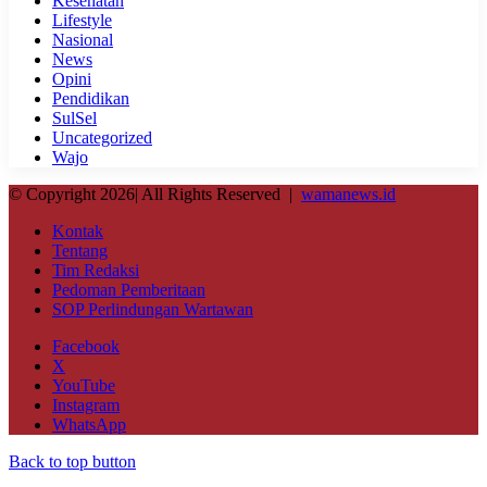
Kesehatan
Lifestyle
Nasional
News
Opini
Pendidikan
SulSel
Uncategorized
Wajo
© Copyright 2026| All Rights Reserved |
wamanews.id
Kontak
Tentang
Tim Redaksi
Pedoman Pemberitaan
SOP Perlindungan Wartawan
Facebook
X
YouTube
Instagram
WhatsApp
Back to top button