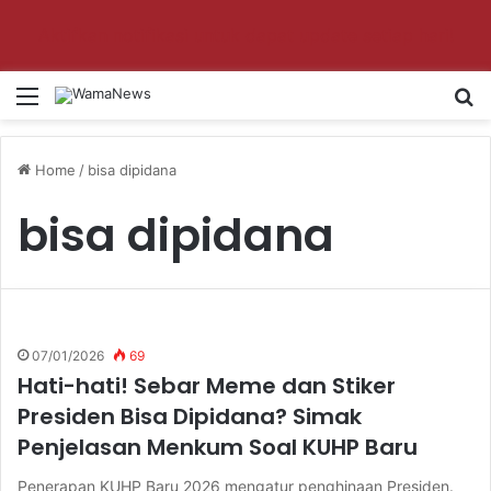
Aktifkan notifikasi untuk dapat update setiap hari!
Menu
S
Home
/
bisa dipidana
bisa dipidana
07/01/2026
69
Hati-hati! Sebar Meme dan Stiker
Presiden Bisa Dipidana? Simak
Penjelasan Menkum Soal KUHP Baru
Penerapan KUHP Baru 2026 mengatur penghinaan Presiden.