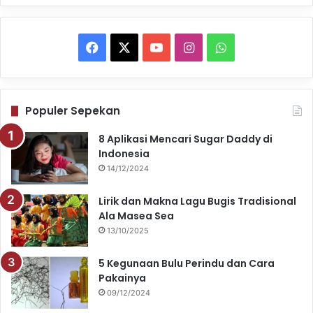
F
X
Y
I
W
a
o
n
h
c
u
s
a
Populer Sepekan
e
T
t
t
8 Aplikasi Mencari Sugar Daddy di
Indonesia
b
u
a
s
14/12/2024
o
b
g
A
Lirik dan Makna Lagu Bugis Tradisional
o
e
r
p
Ala Masea Sea
13/10/2025
k
a
p
5 Kegunaan Bulu Perindu dan Cara
m
Pakainya
09/12/2024