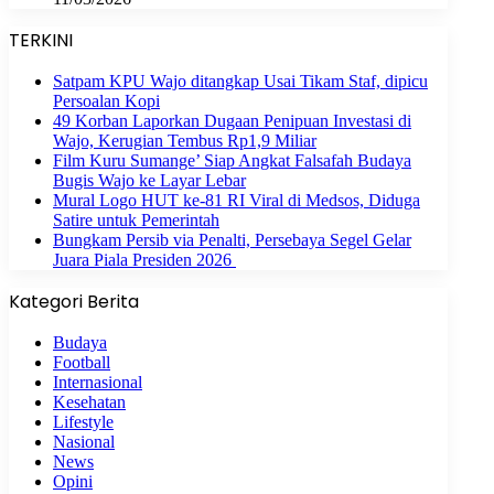
TERKINI
Satpam KPU Wajo ditangkap Usai Tikam Staf, dipicu
Persoalan Kopi
49 Korban Laporkan Dugaan Penipuan Investasi di
Wajo, Kerugian Tembus Rp1,9 Miliar
Film Kuru Sumange’ Siap Angkat Falsafah Budaya
Bugis Wajo ke Layar Lebar
Mural Logo HUT ke-81 RI Viral di Medsos, Diduga
Satire untuk Pemerintah
Bungkam Persib via Penalti, Persebaya Segel Gelar
Juara Piala Presiden 2026
Kategori Berita
Budaya
Football
Internasional
Kesehatan
Lifestyle
Nasional
News
Opini