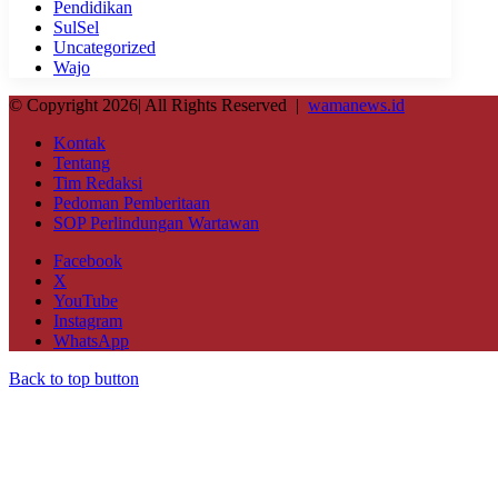
Pendidikan
SulSel
Uncategorized
Wajo
© Copyright 2026| All Rights Reserved |
wamanews.id
Kontak
Tentang
Tim Redaksi
Pedoman Pemberitaan
SOP Perlindungan Wartawan
Facebook
X
YouTube
Instagram
WhatsApp
Back to top button