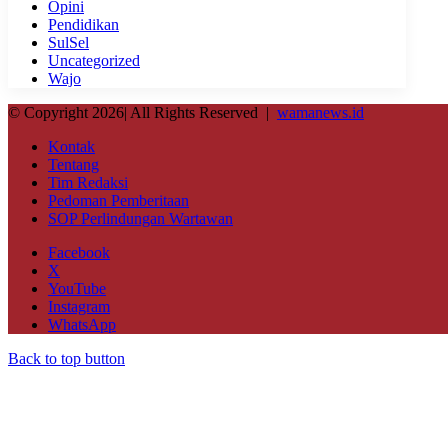
Opini
Pendidikan
SulSel
Uncategorized
Wajo
© Copyright 2026| All Rights Reserved |
wamanews.id
Kontak
Tentang
Tim Redaksi
Pedoman Pemberitaan
SOP Perlindungan Wartawan
Facebook
X
YouTube
Instagram
WhatsApp
Back to top button