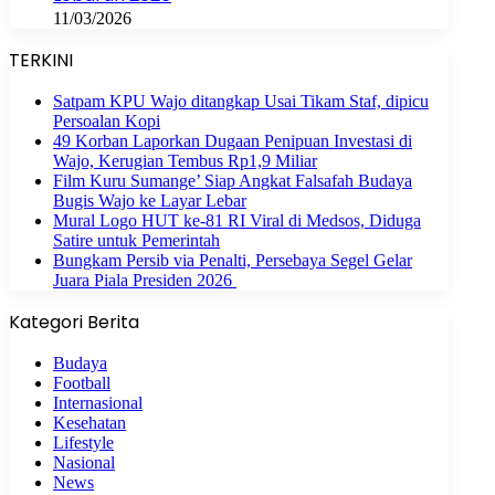
11/03/2026
TERKINI
Satpam KPU Wajo ditangkap Usai Tikam Staf, dipicu
Persoalan Kopi
49 Korban Laporkan Dugaan Penipuan Investasi di
Wajo, Kerugian Tembus Rp1,9 Miliar
Film Kuru Sumange’ Siap Angkat Falsafah Budaya
Bugis Wajo ke Layar Lebar
Mural Logo HUT ke-81 RI Viral di Medsos, Diduga
Satire untuk Pemerintah
Bungkam Persib via Penalti, Persebaya Segel Gelar
Juara Piala Presiden 2026
Kategori Berita
Budaya
Football
Internasional
Kesehatan
Lifestyle
Nasional
News