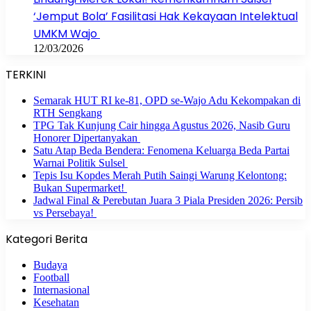
‘Jemput Bola’ Fasilitasi Hak Kekayaan Intelektual
UMKM Wajo
12/03/2026
TERKINI
Semarak HUT RI ke-81, OPD se-Wajo Adu Kekompakan di
RTH Sengkang
TPG Tak Kunjung Cair hingga Agustus 2026, Nasib Guru
Honorer Dipertanyakan
Satu Atap Beda Bendera: Fenomena Keluarga Beda Partai
Warnai Politik Sulsel
Tepis Isu Kopdes Merah Putih Saingi Warung Kelontong:
Bukan Supermarket!
Jadwal Final & Perebutan Juara 3 Piala Presiden 2026: Persib
vs Persebaya!
Kategori Berita
Budaya
Football
Internasional
Kesehatan