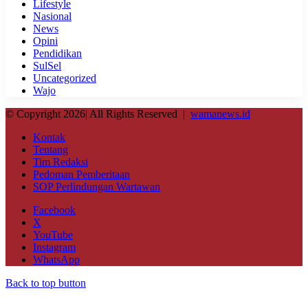
Lifestyle
Nasional
News
Opini
Pendidikan
SulSel
Uncategorized
Wajo
© Copyright 2026| All Rights Reserved |
wamanews.id
Kontak
Tentang
Tim Redaksi
Pedoman Pemberitaan
SOP Perlindungan Wartawan
Facebook
X
YouTube
Instagram
WhatsApp
Back to top button