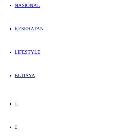
NASIONAL
KESEHATAN
LIFESTYLE
BUDAYA
Switch
skin
Search