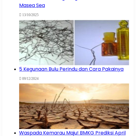
Masea Sea
13/10/2025
5 Kegunaan Bulu Perindu dan Cara Pakainya
09/12/2024
Waspada Kemarau Maju! BMKG Prediksi April