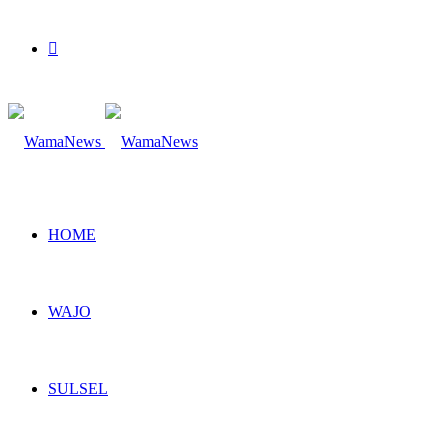
Search
for
HOME
WAJO
SULSEL