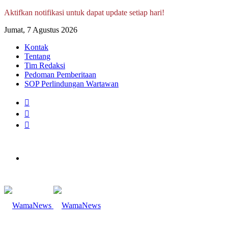
Aktifkan notifikasi untuk dapat update setiap hari!
Jumat, 7 Agustus 2026
Kontak
Tentang
Tim Redaksi
Pedoman Pemberitaan
SOP Perlindungan Wartawan
Log
In
Random
Article
Sidebar
Menu