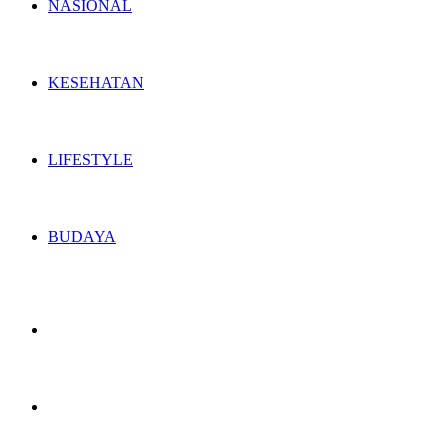
NASIONAL
KESEHATAN
LIFESTYLE
BUDAYA
Switch
skin
Search