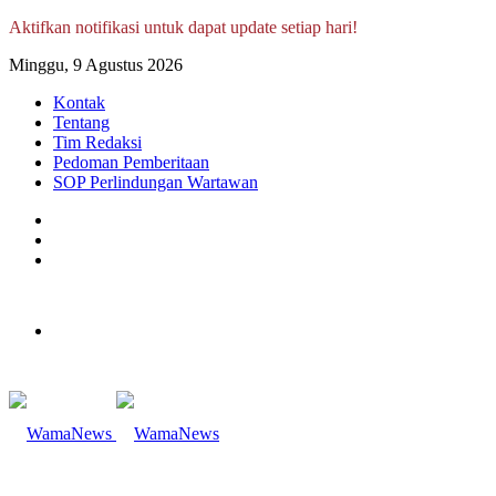
Aktifkan notifikasi untuk dapat update setiap hari!
Minggu, 9 Agustus 2026
Kontak
Tentang
Tim Redaksi
Pedoman Pemberitaan
SOP Perlindungan Wartawan
Log
In
Random
Article
Sidebar
Menu