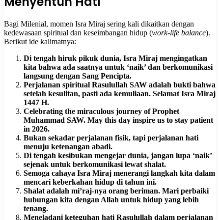
Menyentuh Hati
Bagi Milenial, momen Isra Miraj sering kali dikaitkan dengan
kedewasaan spiritual dan keseimbangan hidup (
work-life balance
).
Berikut ide kalimatnya:
Di tengah hiruk pikuk dunia, Isra Miraj mengingatkan
kita bahwa ada saatnya untuk ‘naik’ dan berkomunikasi
langsung dengan Sang Pencipta.
Perjalanan spiritual Rasulullah SAW adalah bukti bahwa
setelah kesulitan, pasti ada kemuliaan. Selamat Isra Miraj
1447 H.
Celebrating the miraculous journey of Prophet
Muhammad SAW. May this day inspire us to stay patient
in 2026.
Bukan sekadar perjalanan fisik, tapi perjalanan hati
menuju ketenangan abadi.
Di tengah kesibukan mengejar dunia, jangan lupa ‘naik’
sejenak untuk berkomunikasi lewat shalat.
Semoga cahaya Isra Miraj menerangi langkah kita dalam
mencari keberkahan hidup di tahun ini.
Shalat adalah mi’raj-nya orang beriman. Mari perbaiki
hubungan kita dengan Allah untuk hidup yang lebih
tenang.
Meneladani keteguhan hati Rasulullah dalam perjalanan