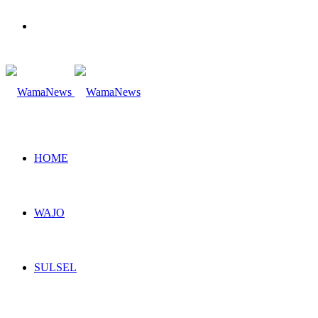
Search
for
HOME
WAJO
SULSEL