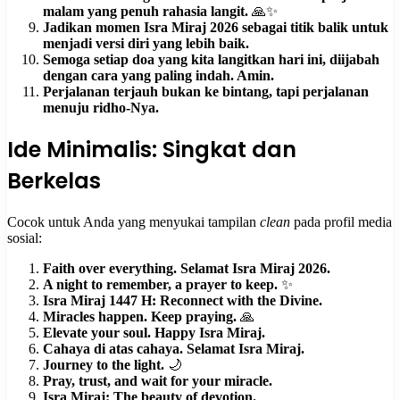
malam yang penuh rahasia langit.
🙏✨
Jadikan momen Isra Miraj 2026 sebagai titik balik untuk
menjadi versi diri yang lebih baik.
Semoga setiap doa yang kita langitkan hari ini, diijabah
dengan cara yang paling indah. Amin.
Perjalanan terjauh bukan ke bintang, tapi perjalanan
menuju ridho-Nya.
Ide Minimalis: Singkat dan
Berkelas
Cocok untuk Anda yang menyukai tampilan
clean
pada profil media
sosial:
Faith over everything. Selamat Isra Miraj 2026.
A night to remember, a prayer to keep.
✨
Isra Miraj 1447 H: Reconnect with the Divine.
Miracles happen. Keep praying.
🙏
Elevate your soul. Happy Isra Miraj.
Cahaya di atas cahaya. Selamat Isra Miraj.
Journey to the light.
🌙
Pray, trust, and wait for your miracle.
Isra Miraj: The beauty of devotion.