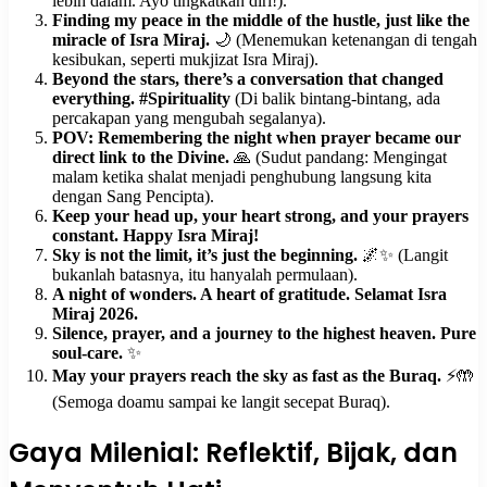
lebih dalam. Ayo tingkatkan diri!).
Finding my peace in the middle of the hustle, just like the
miracle of Isra Miraj.
🌙 (Menemukan ketenangan di tengah
kesibukan, seperti mukjizat Isra Miraj).
Beyond the stars, there’s a conversation that changed
everything. #Spirituality
(Di balik bintang-bintang, ada
percakapan yang mengubah segalanya).
POV: Remembering the night when prayer became our
direct link to the Divine.
🙏 (Sudut pandang: Mengingat
malam ketika shalat menjadi penghubung langsung kita
dengan Sang Pencipta).
Keep your head up, your heart strong, and your prayers
constant. Happy Isra Miraj!
Sky is not the limit, it’s just the beginning.
🌌✨ (Langit
bukanlah batasnya, itu hanyalah permulaan).
A night of wonders. A heart of gratitude. Selamat Isra
Miraj 2026.
Silence, prayer, and a journey to the highest heaven. Pure
soul-care.
✨
May your prayers reach the sky as fast as the Buraq.
⚡️🤲
(Semoga doamu sampai ke langit secepat Buraq).
Gaya Milenial: Reflektif, Bijak, dan