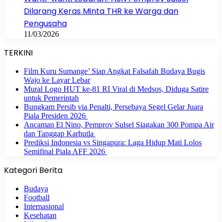
Dilarang Keras Minta THR ke Warga dan
Pengusaha
11/03/2026
TERKINI
Film Kuru Sumange’ Siap Angkat Falsafah Budaya Bugis
Wajo ke Layar Lebar
Mural Logo HUT ke-81 RI Viral di Medsos, Diduga Satire
untuk Pemerintah
Bungkam Persib via Penalti, Persebaya Segel Gelar Juara
Piala Presiden 2026
Ancaman El Nino, Pemprov Sulsel Siagakan 300 Pompa Air
dan Tanggap Karhutla
Prediksi Indonesia vs Singapura: Laga Hidup Mati Lolos
Semifinal Piala AFF 2026
Kategori Berita
Budaya
Football
Internasional
Kesehatan