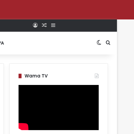
Log In
Random Article
Sidebar
Switch skin
Search for
YA
Wama TV