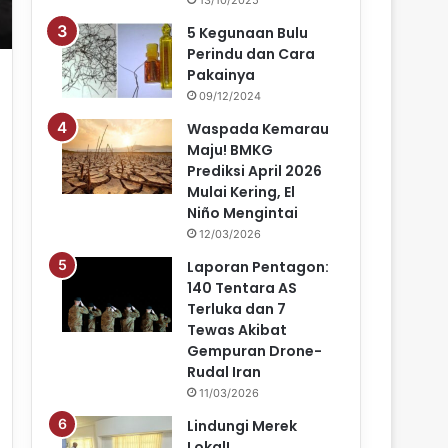
5 Kegunaan Bulu
Perindu dan Cara
Pakainya
09/12/2024
Waspada Kemarau
Maju! BMKG
Prediksi April 2026
Mulai Kering, El
Niño Mengintai
12/03/2026
Laporan Pentagon:
140 Tentara AS
Terluka dan 7
Tewas Akibat
Gempuran Drone-
Rudal Iran
11/03/2026
Lindungi Merek
Lokal!