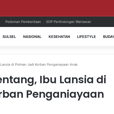
ri!
i
Pedoman Pemberitaan
SOP Perlindungan Wartawan
SULSEL
NASIONAL
KESEHATAN
LIFESTYLE
BUDA
 Lansia di Polman Jadi Korban Penganiayaan Anak
tang, Ibu Lansia di
orban Penganiayaan