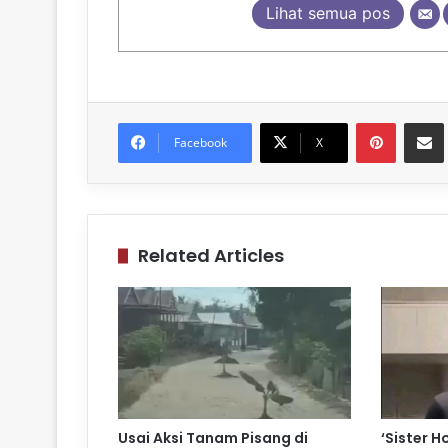
Lihat semua pos
Pinteres
Sh
Facebook
X
Related Articles
Usai Aksi Tanam Pisang di
‘Sister H