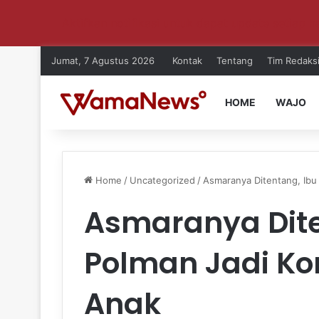
Aktifkan notifikasi untuk dapat update setiap ha
Jumat, 7 Agustus 2026
Kontak
Tentang
Tim Redaks
HOME
WAJO
Home
/
Uncategorized
/
Asmaranya Ditentang, Ibu
Asmaranya Diten
Polman Jadi K
Anak