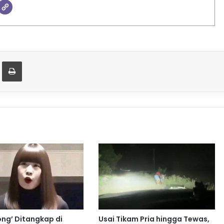
t
are via Email
Print
ong’ Ditangkap di
Usai Tikam Pria hingga Tewas,