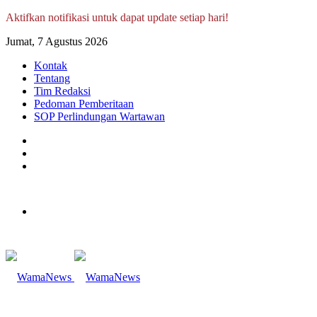
Aktifkan notifikasi untuk dapat update setiap hari!
Jumat, 7 Agustus 2026
Kontak
Tentang
Tim Redaksi
Pedoman Pemberitaan
SOP Perlindungan Wartawan
Log
In
Random
Article
Sidebar
Menu