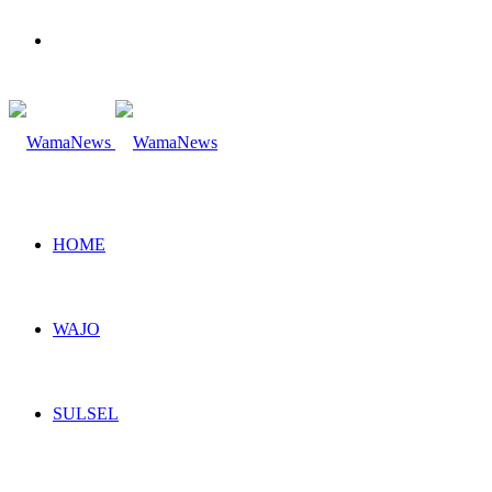
Search
for
HOME
WAJO
SULSEL