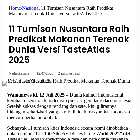
Home
/
Nasional
/
11 Tumisan Nusantara Raih Predikat
for
Makanan Terenak Dunia Versi TasteAtlas 2025
11 Tumisan Nusantara Raih
Predikat Makanan Terenak
Dunia Versi TasteAtlas
2025
Nada Gamara
12/07/2025
2 minutes read
Wamanews.id, 12 Juli 2025
– Dunia kuliner internasional
kembali disemarakkan dengan prestasi gemilang dari Indonesia.
Setelah sukses dengan rendang dan sate, kini gilirannya
hidangan sehari-hari yang akrab di lidah masyarakat Indonesia
mencuri perhatian global.
Sebanyak 11 tumisan khas Indonesia secara resmi dinobatkan
dalam daftar “Top 100 Stir-Fry Dishes in the World 2025” oleh
TasteAtlas, sebuah ensiklopedia rasa dan peta dunia makanan