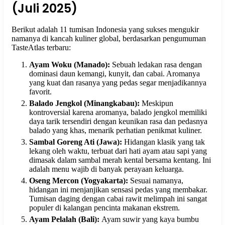
(Juli 2025)
Berikut adalah 11 tumisan Indonesia yang sukses mengukir
namanya di kancah kuliner global, berdasarkan pengumuman
TasteAtlas terbaru:
Ayam Woku (Manado):
Sebuah ledakan rasa dengan
dominasi daun kemangi, kunyit, dan cabai. Aromanya
yang kuat dan rasanya yang pedas segar menjadikannya
favorit.
Balado Jengkol (Minangkabau):
Meskipun
kontroversial karena aromanya, balado jengkol memiliki
daya tarik tersendiri dengan keunikan rasa dan pedasnya
balado yang khas, menarik perhatian penikmat kuliner.
Sambal Goreng Ati (Jawa):
Hidangan klasik yang tak
lekang oleh waktu, terbuat dari hati ayam atau sapi yang
dimasak dalam sambal merah kental bersama kentang. Ini
adalah menu wajib di banyak perayaan keluarga.
Oseng Mercon (Yogyakarta):
Sesuai namanya,
hidangan ini menjanjikan sensasi pedas yang membakar.
Tumisan daging dengan cabai rawit melimpah ini sangat
populer di kalangan pencinta makanan ekstrem.
Ayam Pelalah (Bali):
Ayam suwir yang kaya bumbu