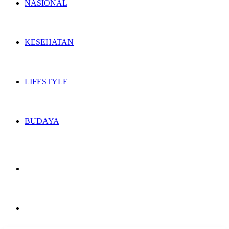
NASIONAL
KESEHATAN
LIFESTYLE
BUDAYA
Switch
skin
Search