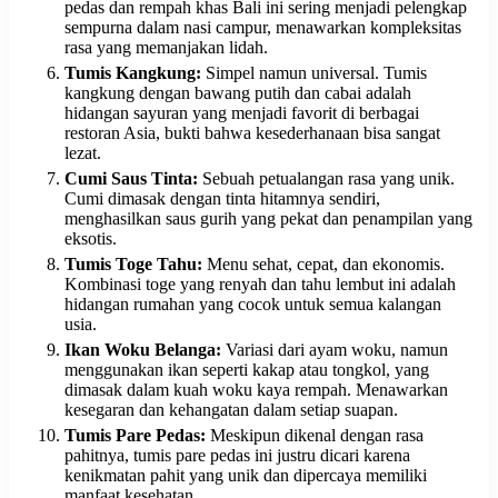
pedas dan rempah khas Bali ini sering menjadi pelengkap
sempurna dalam nasi campur, menawarkan kompleksitas
rasa yang memanjakan lidah.
Tumis Kangkung:
Simpel namun universal. Tumis
kangkung dengan bawang putih dan cabai adalah
hidangan sayuran yang menjadi favorit di berbagai
restoran Asia, bukti bahwa kesederhanaan bisa sangat
lezat.
Cumi Saus Tinta:
Sebuah petualangan rasa yang unik.
Cumi dimasak dengan tinta hitamnya sendiri,
menghasilkan saus gurih yang pekat dan penampilan yang
eksotis.
Tumis Toge Tahu:
Menu sehat, cepat, dan ekonomis.
Kombinasi toge yang renyah dan tahu lembut ini adalah
hidangan rumahan yang cocok untuk semua kalangan
usia.
Ikan Woku Belanga:
Variasi dari ayam woku, namun
menggunakan ikan seperti kakap atau tongkol, yang
dimasak dalam kuah woku kaya rempah. Menawarkan
kesegaran dan kehangatan dalam setiap suapan.
Tumis Pare Pedas:
Meskipun dikenal dengan rasa
pahitnya, tumis pare pedas ini justru dicari karena
kenikmatan pahit yang unik dan dipercaya memiliki
manfaat kesehatan.