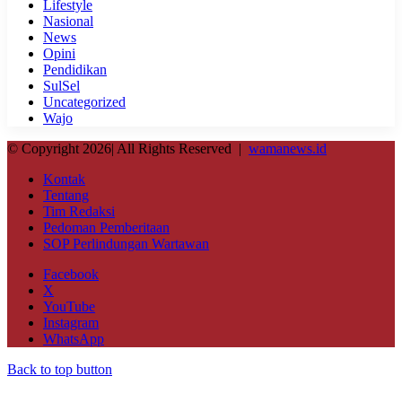
Lifestyle
Nasional
News
Opini
Pendidikan
SulSel
Uncategorized
Wajo
© Copyright 2026| All Rights Reserved |
wamanews.id
Kontak
Tentang
Tim Redaksi
Pedoman Pemberitaan
SOP Perlindungan Wartawan
Facebook
X
YouTube
Instagram
WhatsApp
Back to top button