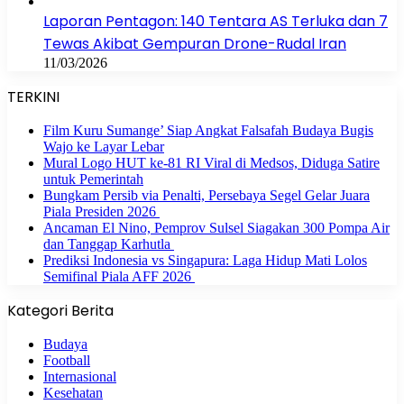
Laporan Pentagon: 140 Tentara AS Terluka dan 7
Tewas Akibat Gempuran Drone-Rudal Iran
11/03/2026
TERKINI
Film Kuru Sumange’ Siap Angkat Falsafah Budaya Bugis
Wajo ke Layar Lebar
Mural Logo HUT ke-81 RI Viral di Medsos, Diduga Satire
untuk Pemerintah
Bungkam Persib via Penalti, Persebaya Segel Gelar Juara
Piala Presiden 2026
Ancaman El Nino, Pemprov Sulsel Siagakan 300 Pompa Air
dan Tanggap Karhutla
Prediksi Indonesia vs Singapura: Laga Hidup Mati Lolos
Semifinal Piala AFF 2026
Kategori Berita
Budaya
Football
Internasional
Kesehatan