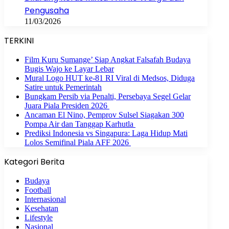
Pengusaha
11/03/2026
TERKINI
Film Kuru Sumange’ Siap Angkat Falsafah Budaya
Bugis Wajo ke Layar Lebar
Mural Logo HUT ke-81 RI Viral di Medsos, Diduga
Satire untuk Pemerintah
Bungkam Persib via Penalti, Persebaya Segel Gelar
Juara Piala Presiden 2026
Ancaman El Nino, Pemprov Sulsel Siagakan 300
Pompa Air dan Tanggap Karhutla
Prediksi Indonesia vs Singapura: Laga Hidup Mati
Lolos Semifinal Piala AFF 2026
Kategori Berita
Budaya
Football
Internasional
Kesehatan
Lifestyle
Nasional