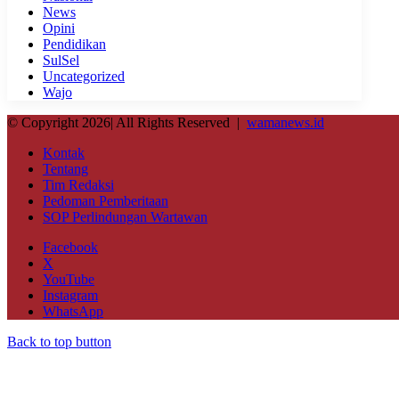
News
Opini
Pendidikan
SulSel
Uncategorized
Wajo
© Copyright 2026| All Rights Reserved |
wamanews.id
Kontak
Tentang
Tim Redaksi
Pedoman Pemberitaan
SOP Perlindungan Wartawan
Facebook
X
YouTube
Instagram
WhatsApp
Back to top button