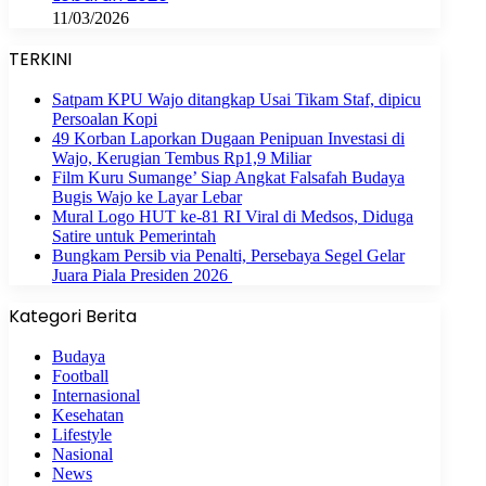
11/03/2026
TERKINI
Satpam KPU Wajo ditangkap Usai Tikam Staf, dipicu
Persoalan Kopi
49 Korban Laporkan Dugaan Penipuan Investasi di
Wajo, Kerugian Tembus Rp1,9 Miliar
Film Kuru Sumange’ Siap Angkat Falsafah Budaya
Bugis Wajo ke Layar Lebar
Mural Logo HUT ke-81 RI Viral di Medsos, Diduga
Satire untuk Pemerintah
Bungkam Persib via Penalti, Persebaya Segel Gelar
Juara Piala Presiden 2026
Kategori Berita
Budaya
Football
Internasional
Kesehatan
Lifestyle
Nasional
News