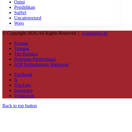
Opini
Pendidikan
SulSel
Uncategorized
Wajo
© Copyright 2026| All Rights Reserved |
wamanews.id
Kontak
Tentang
Tim Redaksi
Pedoman Pemberitaan
SOP Perlindungan Wartawan
Facebook
X
YouTube
Instagram
WhatsApp
Back to top button