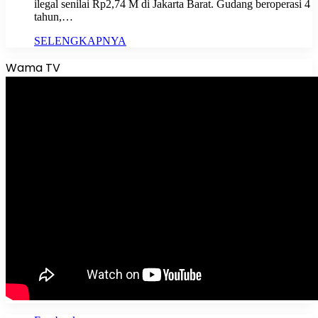
ilegal senilai Rp2,74 M di Jakarta Barat. Gudang beroperasi 4
tahun,…
SELENGKAPNYA
Wama TV