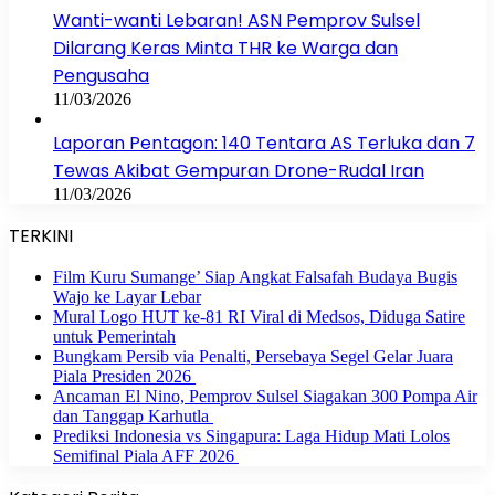
Wanti-wanti Lebaran! ASN Pemprov Sulsel
Dilarang Keras Minta THR ke Warga dan
Pengusaha
11/03/2026
Laporan Pentagon: 140 Tentara AS Terluka dan 7
Tewas Akibat Gempuran Drone-Rudal Iran
11/03/2026
TERKINI
Film Kuru Sumange’ Siap Angkat Falsafah Budaya Bugis
Wajo ke Layar Lebar
Mural Logo HUT ke-81 RI Viral di Medsos, Diduga Satire
untuk Pemerintah
Bungkam Persib via Penalti, Persebaya Segel Gelar Juara
Piala Presiden 2026
Ancaman El Nino, Pemprov Sulsel Siagakan 300 Pompa Air
dan Tanggap Karhutla
Prediksi Indonesia vs Singapura: Laga Hidup Mati Lolos
Semifinal Piala AFF 2026