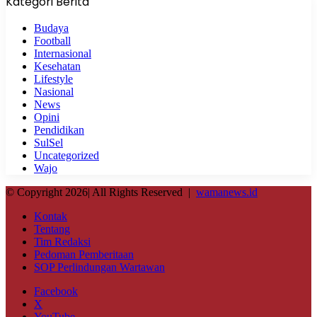
Kategori Berita
Budaya
Football
Internasional
Kesehatan
Lifestyle
Nasional
News
Opini
Pendidikan
SulSel
Uncategorized
Wajo
© Copyright 2026| All Rights Reserved |
wamanews.id
Kontak
Tentang
Tim Redaksi
Pedoman Pemberitaan
SOP Perlindungan Wartawan
Facebook
X
YouTube