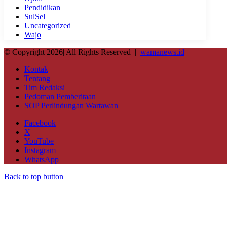
Pendidikan
SulSel
Uncategorized
Wajo
© Copyright 2026| All Rights Reserved |
wamanews.id
Kontak
Tentang
Tim Redaksi
Pedoman Pemberitaan
SOP Perlindungan Wartawan
Facebook
X
YouTube
Instagram
WhatsApp
Back to top button