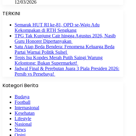
12/03/2026
TERKINI
Semarak HUT RI ke-81, OPD se-Wajo Adu
Kekompakan di RTH Sengkang
TPG Tak Kunjung Cair hingga Agustus 2026, Nasib
Guru Honorer Dipertanyakan
Satu Atap Beda Bendera: Fenomena Keluarga Beda
Partai Warnai Politik Sulsel
Tepis Isu Kopdes Merah Putih Saingi Warung
Kelontong: Bukan Supermarket!
Jadwal Final & Perebutan Juara 3 Piala Presiden 2026:
Persib vs Persebaya!
Kategori Berita
Budaya
Football
Internasional
Kesehatan
Lifestyle
Nasional
News
Opini