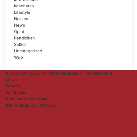
Kesehatan
Lifestyle
Nasional
News
Opini
Pendidikan
SulSel
Uncategorized
Wajo
© Copyright 2026| All Rights Reserved |
wamanews.id
Kontak
Tentang
Tim Redaksi
Pedoman Pemberitaan
SOP Perlindungan Wartawan
Facebook
X
YouTube
Instagram