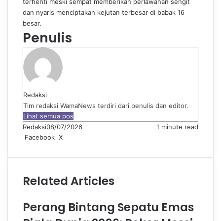
terhenti meski sempat memberikan perlawanan sengit
dan nyaris menciptakan kejutan terbesar di babak 16
besar.
Penulis
Redaksi
Tim redaksi WamaNews terdiri dari penulis dan editor.
Lihat semua pos
Redaksi
08/07/2026
1 minute read
Pinterest
WhatsApp
Share
Print
Facebook
X
via
Email
Related Articles
Perang Bintang Sepatu Emas