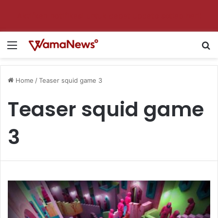
Aktifkan notifikasi untuk dapat update setiap hari!
Menu
S
Home
/
Teaser squid game 3
Teaser squid game
3