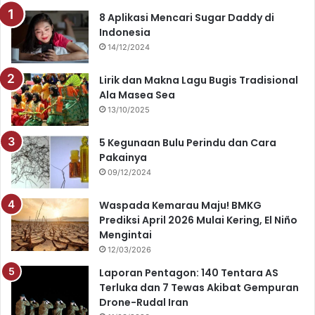
e
T
t
t
8 Aplikasi Mencari Sugar Daddy di
Indonesia
b
u
a
s
14/12/2024
o
b
g
A
Lirik dan Makna Lagu Bugis Tradisional
o
e
r
p
Ala Masea Sea
13/10/2025
k
a
p
5 Kegunaan Bulu Perindu dan Cara
m
Pakainya
09/12/2024
Waspada Kemarau Maju! BMKG
Prediksi April 2026 Mulai Kering, El Niño
Mengintai
12/03/2026
Laporan Pentagon: 140 Tentara AS
Terluka dan 7 Tewas Akibat Gempuran
Drone-Rudal Iran