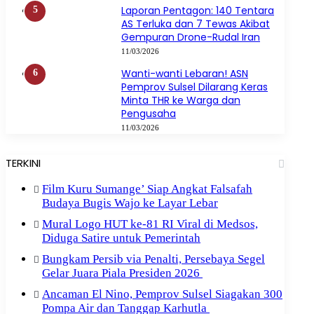
Laporan Pentagon: 140 Tentara
AS Terluka dan 7 Tewas Akibat
Gempuran Drone-Rudal Iran
11/03/2026
Wanti-wanti Lebaran! ASN
Pemprov Sulsel Dilarang Keras
Minta THR ke Warga dan
Pengusaha
11/03/2026
TERKINI
Film Kuru Sumange’ Siap Angkat Falsafah
Budaya Bugis Wajo ke Layar Lebar
Mural Logo HUT ke-81 RI Viral di Medsos,
Diduga Satire untuk Pemerintah
Bungkam Persib via Penalti, Persebaya Segel
Gelar Juara Piala Presiden 2026
Ancaman El Nino, Pemprov Sulsel Siagakan 300
Pompa Air dan Tanggap Karhutla