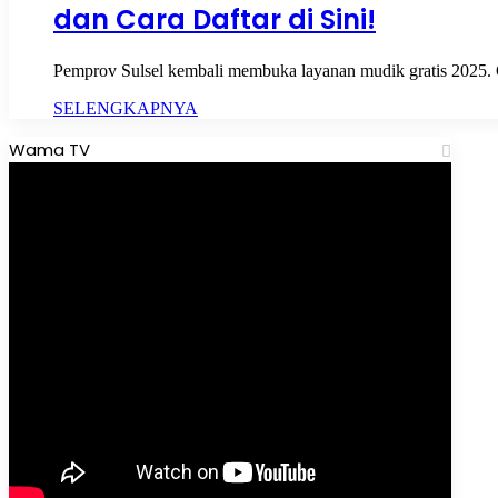
dan Cara Daftar di Sini!
Pemprov Sulsel kembali membuka layanan mudik gratis 2025. Cek
SELENGKAPNYA
Wama TV