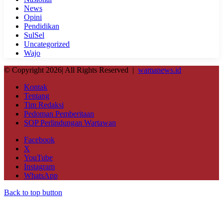
News
Opini
Pendidikan
SulSel
Uncategorized
Wajo
© Copyright 2026| All Rights Reserved |
wamanews.id
Kontak
Tentang
Tim Redaksi
Pedoman Pemberitaan
SOP Perlindungan Wartawan
Facebook
X
YouTube
Instagram
WhatsApp
Back to top button