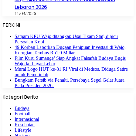
Lebaran 2026
11/03/2026
TERKINI
Satpam KPU Wajo ditangkap Usai Tikam Staf, dipicu
Persoalan Kopi
49 Korban Laporkan Dugaan Penipuan Investasi di Wajo,
Kerugian Tembus Rp1,9 Miliar
Film Kuru Sumange’ Siap Angkat Falsafah Budaya Bugis
Wajo ke Layar Lebar
Mural Logo HUT ke-81 RI Viral di Medsos, Diduga Satire
untuk Pemerintah
Bungkam Persib via Penalti, Persebaya Segel Gelar Juara
Piala Presiden 2026
Kategori Berita
Budaya
Football
Internasional
Kesehatan
Lifestyle
Nasional